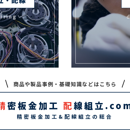
iring
商品や製品事例・基礎知識などはこちら
精
密板金加工
配
線組立.co
精密板金加工&配線組立の総合