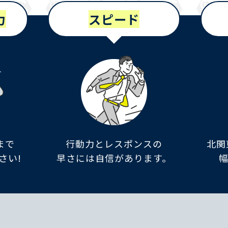
力
スピード
まで
行動力とレスポンスの
北関
さい!
早さには自信があります。