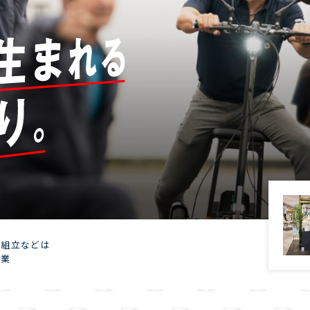
‧組⽴などは
⼯業