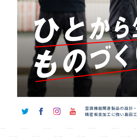
空調機器関連製品の設計
精密板⾦加⼯に強い島⽥