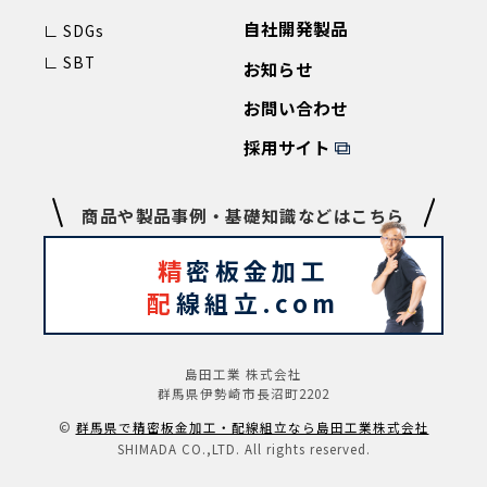
自社開発製品
∟ SDGs
∟ SBT
お知らせ
お問い合わせ
採用サイト
商品や製品事例・基礎知識などはこちら
精
密板金加工
配
線組立.com
島田工業 株式会社
群馬県伊勢崎市長沼町2202
©️
群⾺県で精密板⾦加⼯‧配線組⽴なら島⽥⼯業株式会社
SHIMADA CO.,LTD. All rights reserved.