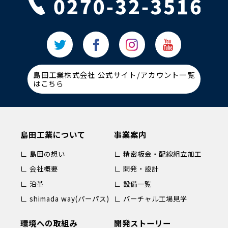
島田工業株式会社 公式サイト/アカウント一覧
はこちら
島田工業について
事業案内
∟ 島田の想い
∟ 精密板金・配線組立加工
∟ 会社概要
∟ 開発・設計
∟ 沿革
∟ 設備一覧
∟ shimada way(パーパス)
∟ バーチャル工場見学
環境への取組み
開発ストーリー