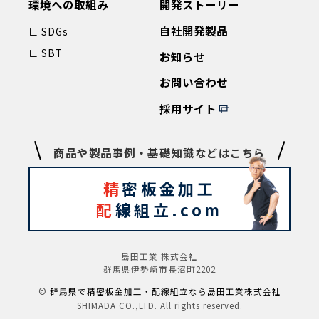
環境への取組み
開発ストーリー
自社開発製品
∟ SDGs
∟ SBT
お知らせ
お問い合わせ
採用サイト
商品や製品事例・基礎知識などはこちら
精
密板金加工
配
線組立.com
島田工業 株式会社
群馬県伊勢崎市長沼町2202
©️
群⾺県で精密板⾦加⼯‧配線組⽴なら島⽥⼯業株式会社
SHIMADA CO.,LTD. All rights reserved.