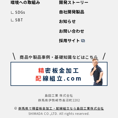
環境への取組み
開発ストーリー
自社開発製品
∟ SDGs
∟ SBT
お知らせ
お問い合わせ
採用サイト
商品や製品事例・基礎知識などはこちら
精
密板金加工
配
線組立.com
島田工業 株式会社
群馬県伊勢崎市長沼町2202
©️
群⾺県で精密板⾦加⼯‧配線組⽴なら島⽥⼯業株式会社
SHIMADA CO.,LTD. All rights reserved.