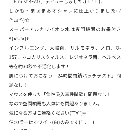
「E-mist ｲｰﾐｽﾄ」デビューしました⸜( ॑꒳ ॑ )⸝
しかも…まぁまぁオシャレに仕上がりました(ﾉ
≧ڡ≦)☆
スーパーアルカリイオン水は専門機関のお墨付き
٩(๑❛ᴗ❛๑)۶
インフルエンザ、大腸菌、サルモネラ、ノロ、O-
157、ネコカリスウィルス、レジオネラ菌、ヘルペス
等を約30秒で不活化します！
肌につけておこなう「24時間閉鎖パッチテスト」問
題なし！
マウスを使った「急性吸入毒性試験」問題なし！
なので空間噴霧も人体にも問題ありません。
気になる方はご連絡ください(*°∀°)=
注:カラーはホワイト(白)のみです(´∵｀)