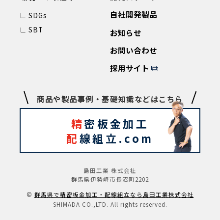
自社開発製品
∟ SDGs
∟ SBT
お知らせ
お問い合わせ
採用サイト
商品や製品事例・基礎知識などはこちら
精
密板金加工
配
線組立.com
島田工業 株式会社
群馬県伊勢崎市長沼町2202
©️
群⾺県で精密板⾦加⼯‧配線組⽴なら島⽥⼯業株式会社
SHIMADA CO.,LTD. All rights reserved.