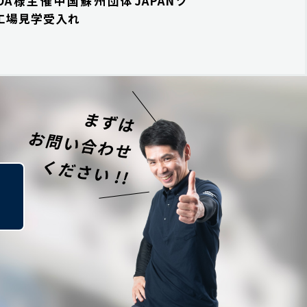
ADA様主催中国蘇州団体JAPANツ
工場見学受入れ