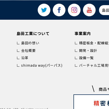
島
島田工業について
事業案内
∟ 島田の想い
∟ 精密板金・配線組
∟ 会社概要
∟ 開発・設計
∟ 沿革
∟ 設備一覧
∟ shimada way(パーパス)
∟ バーチャル工場見
商品
精
密